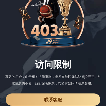
访问限制
尊敬的用户，由于相关法律限制，您所在地区无法访问J9产品，对
此造成的不便，我们深表歉意，您如有疑问请联系客服。
联系客服